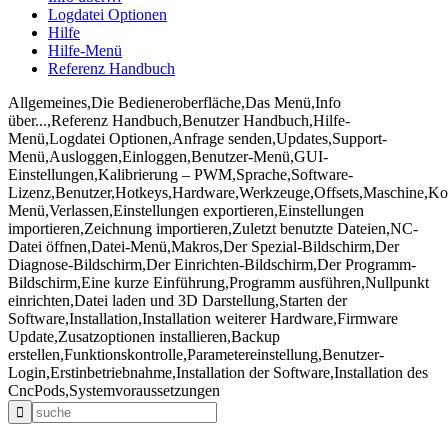
Logdatei Optionen
Hilfe
Hilfe-Menü
Referenz Handbuch
Allgemeines,Die Bedieneroberfläche,Das Menü,Info
über...,Referenz Handbuch,Benutzer Handbuch,Hilfe-
Menü,Logdatei Optionen,Anfrage senden,Updates,Support-
Menü,Ausloggen,Einloggen,Benutzer-Menü,GUI-
Einstellungen,Kalibrierung – PWM,Sprache,Software-
Lizenz,Benutzer,Hotkeys,Hardware,Werkzeuge,Offsets,Maschine,Kon
Menü,Verlassen,Einstellungen exportieren,Einstellungen
importieren,Zeichnung importieren,Zuletzt benutzte Dateien,NC-
Datei öffnen,Datei-Menü,Makros,Der Spezial-Bildschirm,Der
Diagnose-Bildschirm,Der Einrichten-Bildschirm,Der Programm-
Bildschirm,Eine kurze Einführung,Programm ausführen,Nullpunkt
einrichten,Datei laden und 3D Darstellung,Starten der
Software,Installation,Installation weiterer Hardware,Firmware
Update,Zusatzoptionen installieren,Backup
erstellen,Funktionskontrolle,Parametereinstellung,Benutzer-
Login,Erstinbetriebnahme,Installation der Software,Installation des
CncPods,Systemvoraussetzungen