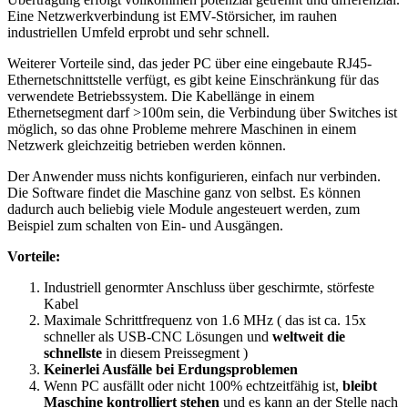
Eine Netzwerkverbindung ist EMV-Störsicher, im rauhen
industriellen Umfeld erprobt und sehr schnell.
Weiterer Vorteile sind, das jeder PC über eine eingebaute RJ45-
Ethernetschnittstelle verfügt, es gibt keine Einschränkung für das
verwendete Betriebssystem. Die Kabellänge in einem
Ethernetsegment darf >100m sein, die Verbindung über Switches ist
möglich, so das ohne Probleme mehrere Maschinen in einem
Netzwerk gleichzeitig betrieben werden können.
Der Anwender muss nichts konfigurieren, einfach nur verbinden.
Die Software findet die Maschine ganz von selbst. Es können
dadurch auch beliebig viele Module angesteuert werden, zum
Beispiel zum schalten von Ein- und Ausgängen.
Vorteile:
Industriell genormter Anschluss über geschirmte, störfeste
Kabel
Maximale Schrittfrequenz von 1.6 MHz ( das ist ca. 15x
schneller als USB-CNC Lösungen und
weltweit die
schnellste
in diesem Preissegment )
Keinerlei Ausfälle bei Erdungsproblemen
Wenn PC ausfällt oder nicht 100% echtzeitfähig ist,
bleibt
Maschine kontrolliert stehen
und es kann an der Stelle nach