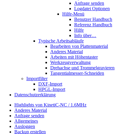
Anfrage senden
Logdatei Optionen
Hilfe-Menü
Benutzer Handbuch
Referenz Handbuch
Hilfe
Info über…
Typische Arbeitsabläufe
Bearbeiten von Plattenmaterial
Anderes Material
Arbeiten mit Höhentaster
Werkzeugverwaltung
Drehachse und Trommelgravieren
Tangentialmesser-Schneiden
Importfilter
DXF-Import
HPGL-Import
Datenschutzerklärung
Highlights von KinetiC-NC / 1.6MHz
Anderes Material
Anfrage senden
Allgemeines
Ausloggen
Backup erstellen