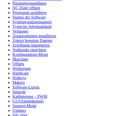
Parametereinstellung
NC-Datei öffnen
Programm ausführen
Starten der Software
Systemvoraussetzungen
Typische Arbeitsabläufe
Verlassen
Zusatzoptionen installieren
Zuletzt benutzte Dateien
Zeichnung importieren
Nullpunkt einrichten
Konfigurations-Menü
Maschine
Offsets
Werkzeuge
Hardware
Hotkeys
Makros
Software-Lizenz
Sprache
Kalibrierung – PWM
GUI-Einstellungen
Support-Menü
Updates
Info über…