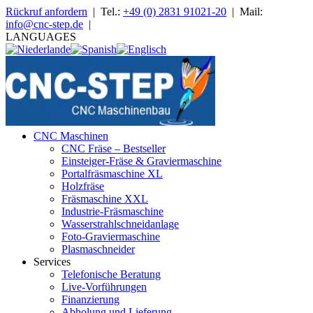
Rückruf anfordern
| Tel.:
+49 (0) 2831 91021-20
| Mail:
info@cnc-step.de
|
LANGUAGES
CNC Maschinen
CNC Fräse – Bestseller
Einsteiger-Fräse & Graviermaschine
Portalfräsmaschine XL
Holzfräse
Fräsmaschine XXL
Industrie-Fräsmaschine
Wasserstrahlschneidanlage
Foto-Graviermaschine
Plasmaschneider
Services
Telefonische Beratung
Live-Vorführungen
Finanzierung
Abholung und Lieferung