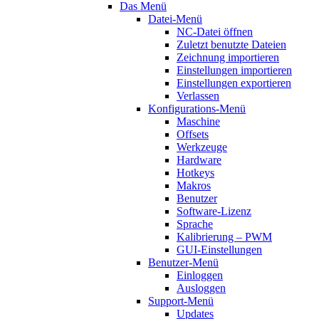
Das Menü
Datei-Menü
NC-Datei öffnen
Zuletzt benutzte Dateien
Zeichnung importieren
Einstellungen importieren
Einstellungen exportieren
Verlassen
Konfigurations-Menü
Maschine
Offsets
Werkzeuge
Hardware
Hotkeys
Makros
Benutzer
Software-Lizenz
Sprache
Kalibrierung – PWM
GUI-Einstellungen
Benutzer-Menü
Einloggen
Ausloggen
Support-Menü
Updates