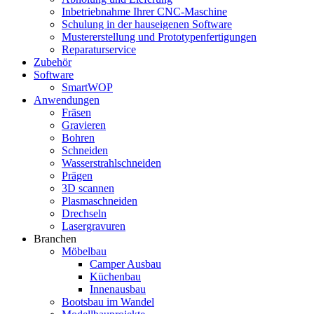
Inbetriebnahme Ihrer CNC-Maschine
Schulung in der hauseigenen Software
Mustererstellung und Prototypenfertigungen
Reparaturservice
Zubehör
Software
SmartWOP
Anwendungen
Fräsen
Gravieren
Bohren
Schneiden
Wasserstrahlschneiden
Prägen
3D scannen
Plasmaschneiden
Drechseln
Lasergravuren
Branchen
Möbelbau
Camper Ausbau
Küchenbau
Innenausbau
Bootsbau im Wandel