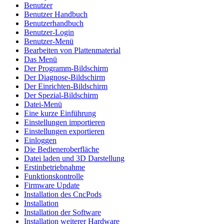
Benutzer
Benutzer Handbuch
Benutzerhandbuch
Benutzer-Login
Benutzer-Menü
Bearbeiten von Plattenmaterial
Das Menü
Der Programm-Bildschirm
Der Diagnose-Bildschirm
Der Einrichten-Bildschirm
Der Spezial-Bildschirm
Datei-Menü
Eine kurze Einführung
Einstellungen importieren
Einstellungen exportieren
Einloggen
Die Bedieneroberfläche
Datei laden und 3D Darstellung
Erstinbetriebnahme
Funktionskontrolle
Firmware Update
Installation des CncPods
Installation
Installation der Software
Installation weiterer Hardware