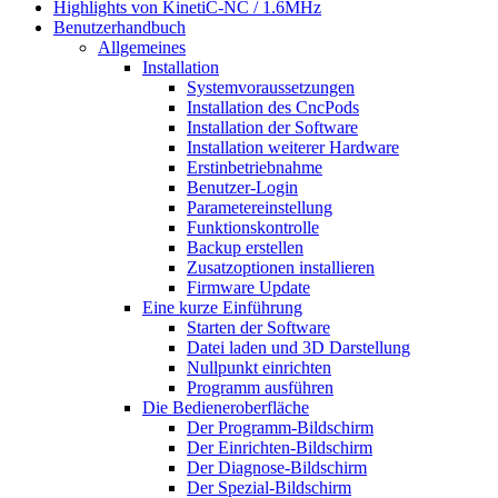
Highlights von KinetiC-NC / 1.6MHz
Benutzerhandbuch
Allgemeines
Installation
Systemvoraussetzungen
Installation des CncPods
Installation der Software
Installation weiterer Hardware
Erstinbetriebnahme
Benutzer-Login
Parametereinstellung
Funktionskontrolle
Backup erstellen
Zusatzoptionen installieren
Firmware Update
Eine kurze Einführung
Starten der Software
Datei laden und 3D Darstellung
Nullpunkt einrichten
Programm ausführen
Die Bedieneroberfläche
Der Programm-Bildschirm
Der Einrichten-Bildschirm
Der Diagnose-Bildschirm
Der Spezial-Bildschirm